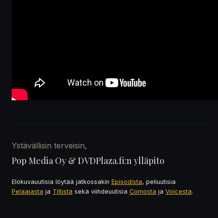
Ystävällisin terveisin,
Pop Media Oy & DVDPlaza.fi:n ylläpito
Elokuvauutisia löytää jatkossakin
Episodista
, peliuutisia
Pelaajasta
ja
Tiltistä
sekä viihdeuutisia
Comosta
ja
Voicesta
.