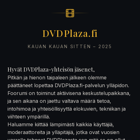
DVDPlaza.fi
KAUAN KAUAN SITTEN – 2025
Hyvät DVDPlaza-yhteisön jäsenet,
Pitkän ja hienon taipaleen jälkeen olemme
päättäneet lopettaa DVDPlaza.fi-palvelun ylläpidon.
Foorumi on toiminut aktiivisena keskustelupaikkana,
ja sen aikana on jaettu valtava määrä tietoa,
intohimoa ja yhteisöllisyyttä elokuvien, tekniikan ja
viihteen ympärillä.
Haluamme kiittää lämpimästi kaikkia käyttäjiä,
moderaattoreita ja ylläpitäjiä, jotka ovat vuosien
varrella tehneet DVDPlazasta sen mitä se on ollut —