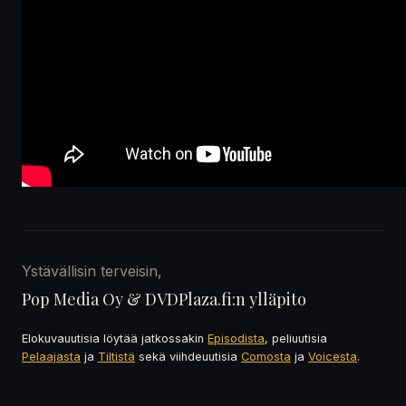
Ystävällisin terveisin,
Pop Media Oy & DVDPlaza.fi:n ylläpito
Elokuvauutisia löytää jatkossakin
Episodista
, peliuutisia
Pelaajasta
ja
Tiltistä
sekä viihdeuutisia
Comosta
ja
Voicesta
.