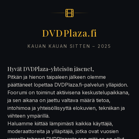
DVDPlaza.fi
KAUAN KAUAN SITTEN – 2025
Hyvät DVDPlaza-yhteisön jäsenet,
Pitkän ja hienon taipaleen jälkeen olemme
päättäneet lopettaa DVDPlaza.fi-palvelun ylläpidon.
Foorumi on toiminut aktiivisena keskustelupaikkana,
ja sen aikana on jaettu valtava määrä tietoa,
intohimoa ja yhteisöllisyyttä elokuvien, tekniikan ja
viihteen ympärillä.
Haluamme kiittää lämpimästi kaikkia käyttäjiä,
moderaattoreita ja ylläpitäjiä, jotka ovat vuosien
varrella tehneet DVDPlazasta sen mitä se on ollut —