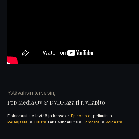
Ystävällisin terveisin,
Pop Media Oy & DVDPlaza.fi:n ylläpito
Elokuvauutisia löytää jatkossakin
Episodista
, peliuutisia
Pelaajasta
ja
Tiltistä
sekä viihdeuutisia
Comosta
ja
Voicesta
.