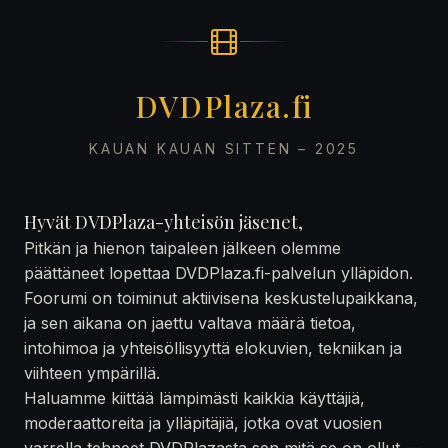
DVDPlaza.fi
KAUAN KAUAN SITTEN – 2025
Hyvät DVDPlaza-yhteisön jäsenet,
Pitkän ja hienon taipaleen jälkeen olemme
päättäneet lopettaa DVDPlaza.fi-palvelun ylläpidon.
Foorumi on toiminut aktiivisena keskustelupaikkana,
ja sen aikana on jaettu valtava määrä tietoa,
intohimoa ja yhteisöllisyyttä elokuvien, tekniikan ja
viihteen ympärillä.
Haluamme kiittää lämpimästi kaikkia käyttäjiä,
moderaattoreita ja ylläpitäjiä, jotka ovat vuosien
varrella tehneet DVDPlazasta sen mitä se on ollut —