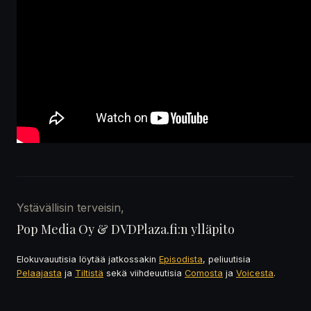
Ystävällisin terveisin,
Pop Media Oy & DVDPlaza.fi:n ylläpito
Elokuvauutisia löytää jatkossakin
Episodista
, peliuutisia
Pelaajasta
ja
Tiltistä
sekä viihdeuutisia
Comosta
ja
Voicesta
.