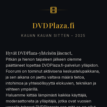
DVDPlaza.fi
KAUAN KAUAN SITTEN – 2025
Hyvät DVDPlaza-yhteisön jäsenet,
Pitkän ja hienon taipaleen jälkeen olemme
päättäneet lopettaa DVDPlaza.fi-palvelun ylläpidon.
Foorumi on toiminut aktiivisena keskustelupaikkana,
ja sen aikana on jaettu valtava määrä tietoa,
intohimoa ja yhteisöllisyyttä elokuvien, tekniikan ja
viihteen ympärillä.
Haluamme kiittää lämpimästi kaikkia käyttäjiä,
moderaattoreita ja ylläpitäjiä, jotka ovat vuosien
varrella tehneet DVDPlazasta sen mitä se on ollut —