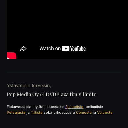
Ystävällisin terveisin,
Pop Media Oy & DVDPlaza.fi:n ylläpito
Elokuvauutisia löytää jatkossakin
Episodista
, peliuutisia
Pelaajasta
ja
Tiltistä
sekä viihdeuutisia
Comosta
ja
Voicesta
.