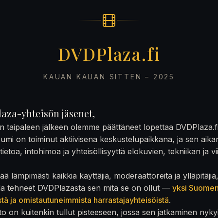
DVDPlaza.fi
KAUAN KAUAN SITTEN – 2025
aza-yhteisön jäsenet,
on taipaleen jälkeen olemme päättäneet lopettaa DVDPlaza.f
rumi on toiminut aktiivisena keskustelupaikkana, ja sen aika
ietoa, intohimoa ja yhteisöllisyyttä elokuvien, tekniikan ja v
ä lämpimästi kaikkia käyttäjiä, moderaattoreita ja ylläpitäjiä
la tehneet DVDPlazasta sen mitä se on ollut —
yksi Suome
stä ja omistautuneimmista harrastajayhteisöistä
.
to on kuitenkin tullut pisteeseen, jossa sen jatkaminen nyky