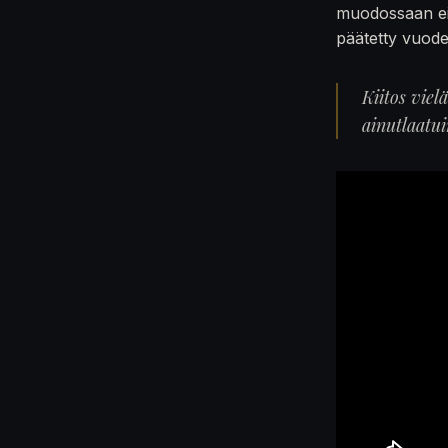
muodossaan ei
päätetty vuod
Kiitos viel
ainutlaatu