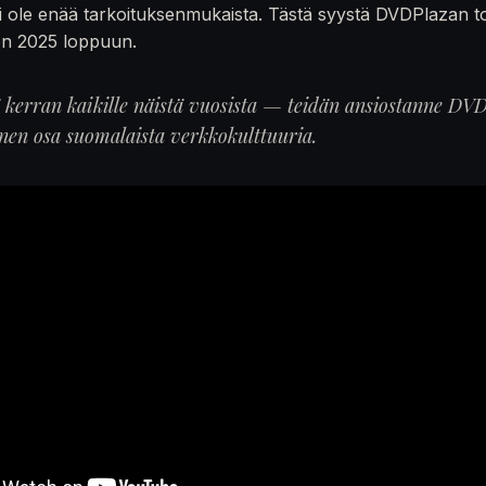
 ole enää tarkoituksenmukaista. Tästä syystä DVDPlazan t
en 2025 loppuun.
ä kerran kaikille näistä vuosista — teidän ansiostanne DVD
inen osa suomalaista verkkokulttuuria.