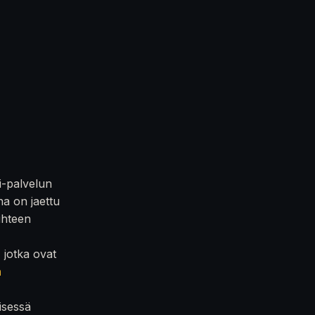
i-palvelun
na on jaettu
iihteen
, jotka ovat
n
isessä