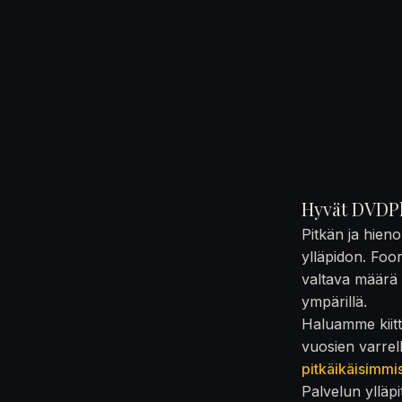
Hyvät DVDPl
Pitkän ja hien
ylläpidon. Foo
valtava määrä t
ympärillä.
Haluamme kiittä
vuosien varrel
pitkäikäisimmi
Palvelun ylläpi