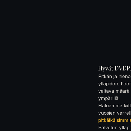
Hyvät DVDPl
Pitkän ja hien
ylläpidon. Foo
valtava määrä t
ympärillä.
Haluamme kiittä
vuosien varrel
pitkäikäisimmi
Palvelun ylläpi