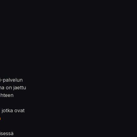
i-palvelun
na on jaettu
iihteen
, jotka ovat
n
isessä