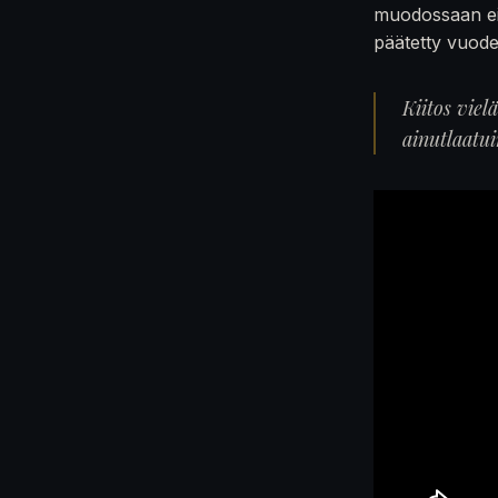
muodossaan ei
päätetty vuod
Kiitos viel
ainutlaatu