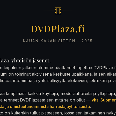
DVDPlaza.fi
KAUAN KAUAN SITTEN – 2025
aza-yhteisön jäsenet,
on taipaleen jälkeen olemme päättäneet lopettaa DVDPlaza.f
rumi on toiminut aktiivisena keskustelupaikkana, ja sen aika
ietoa, intohimoa ja yhteisöllisyyttä elokuvien, tekniikan ja v
ä lämpimästi kaikkia käyttäjiä, moderaattoreita ja ylläpitäjiä
la tehneet DVDPlazasta sen mitä se on ollut —
yksi Suome
stä ja omistautuneimmista harrastajayhteisöistä
.
to on kuitenkin tullut pisteeseen, jossa sen jatkaminen nyky