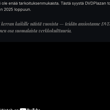
 ole enää tarkoituksenmukaista. Tästä syystä DVDPlazan t
en 2025 loppuun.
ä kerran kaikille näistä vuosista — teidän ansiostanne DVD
inen osa suomalaista verkkokulttuuria.