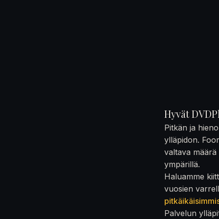
Hyvät DVDPl
Pitkän ja hien
ylläpidon. Foo
valtava määrä t
ympärillä.
Haluamme kiittä
vuosien varrel
pitkäikäisimmi
Palvelun ylläpi