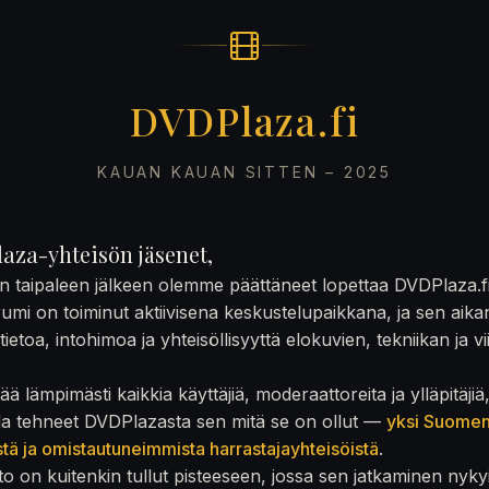
DVDPlaza.fi
KAUAN KAUAN SITTEN – 2025
aza-yhteisön jäsenet,
on taipaleen jälkeen olemme päättäneet lopettaa DVDPlaza.f
rumi on toiminut aktiivisena keskustelupaikkana, ja sen aika
ietoa, intohimoa ja yhteisöllisyyttä elokuvien, tekniikan ja v
ä lämpimästi kaikkia käyttäjiä, moderaattoreita ja ylläpitäjiä
la tehneet DVDPlazasta sen mitä se on ollut —
yksi Suome
stä ja omistautuneimmista harrastajayhteisöistä
.
to on kuitenkin tullut pisteeseen, jossa sen jatkaminen nyky