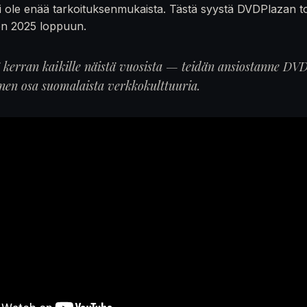
 ole enää tarkoituksenmukaista. Tästä syystä DVDPlazan t
en 2025 loppuun.
ä kerran kaikille näistä vuosista — teidän ansiostanne DVD
inen osa suomalaista verkkokulttuuria.