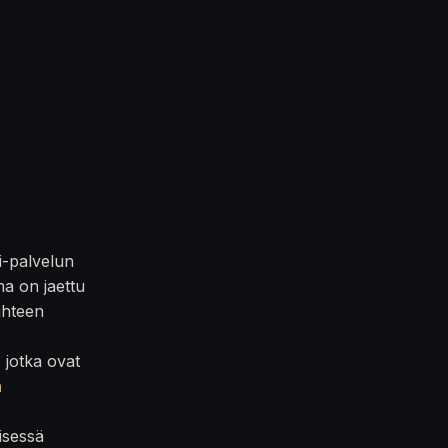
i-palvelun
na on jaettu
iihteen
, jotka ovat
n
isessä