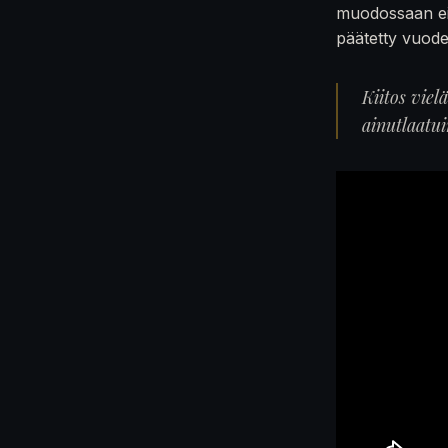
muodossaan ei
päätetty vuod
Kiitos viel
ainutlaatu