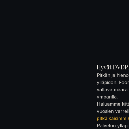
Hyvät DVDPl
Pitkän ja hien
ylläpidon. Foo
valtava määrä t
ympärillä.
Haluamme kiittä
vuosien varrel
pitkäikäisimmi
Palvelun ylläpi