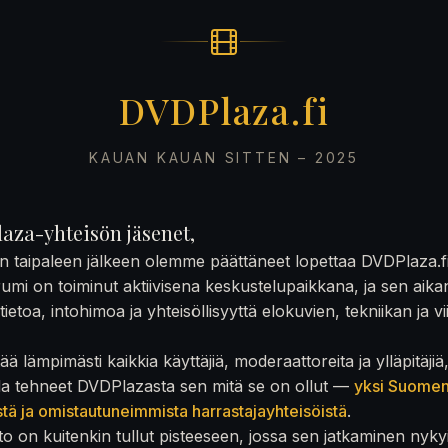
DVDPlaza.fi
KAUAN KAUAN SITTEN – 2025
aza-yhteisön jäsenet,
on taipaleen jälkeen olemme päättäneet lopettaa DVDPlaza.f
rumi on toiminut aktiivisena keskustelupaikkana, ja sen aika
ietoa, intohimoa ja yhteisöllisyyttä elokuvien, tekniikan ja v
ä lämpimästi kaikkia käyttäjiä, moderaattoreita ja ylläpitäjiä
la tehneet DVDPlazasta sen mitä se on ollut —
yksi Suome
stä ja omistautuneimmista harrastajayhteisöistä
.
to on kuitenkin tullut pisteeseen, jossa sen jatkaminen nyky