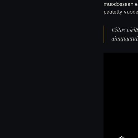
muodossaan ei
päätetty vuod
Kiitos viel
ainutlaatu