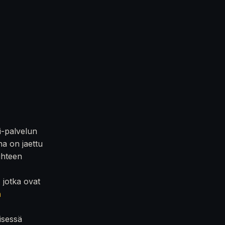
i-palvelun
na on jaettu
iihteen
, jotka ovat
n
isessä