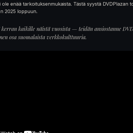
 ole enää tarkoituksenmukaista. Tästä syystä DVDPlazan t
en 2025 loppuun.
ä kerran kaikille näistä vuosista — teidän ansiostanne DVD
inen osa suomalaista verkkokulttuuria.