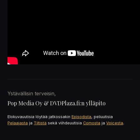
Ystävällisin terveisin,
Pop Media Oy & DVDPlaza.fi:n ylläpito
Elokuvauutisia löytää jatkossakin
Episodista
, peliuutisia
Pelaajasta
ja
Tiltistä
sekä viihdeuutisia
Comosta
ja
Voicesta
.