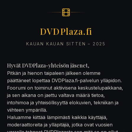
DVDPlaza.fi
KAUAN KAUAN SITTEN – 2025
Hyvät DVDPlaza-yhteisön jäsenet,
Pitkän ja hienon taipaleen jälkeen olemme
päättäneet lopettaa DVDPlaza.fi-palvelun ylläpidon.
Foorumi on toiminut aktiivisena keskustelupaikkana,
ja sen aikana on jaettu valtava määrä tietoa,
intohimoa ja yhteisöllisyyttä elokuvien, tekniikan ja
viihteen ympärillä.
Haluamme kiittää lämpimästi kaikkia käyttäjiä,
moderaattoreita ja ylläpitäjiä, jotka ovat vuosien
varrella tehneet DVDPlazasta sen mitä se on ollut —