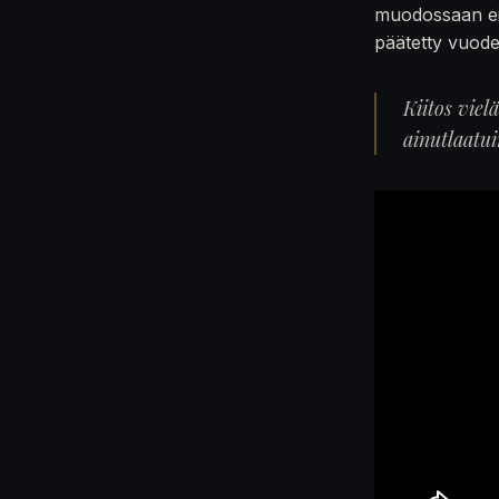
muodossaan ei
päätetty vuod
Kiitos viel
ainutlaatu