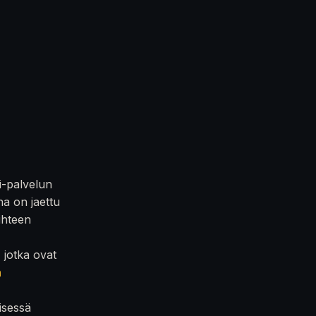
i-palvelun
na on jaettu
iihteen
, jotka ovat
n
isessä