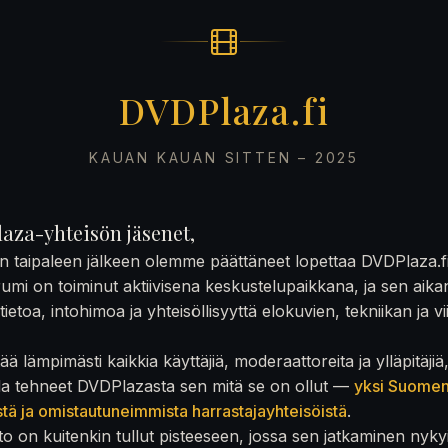
DVDPlaza.fi
KAUAN KAUAN SITTEN – 2025
aza-yhteisön jäsenet,
on taipaleen jälkeen olemme päättäneet lopettaa DVDPlaza.f
rumi on toiminut aktiivisena keskustelupaikkana, ja sen aika
ietoa, intohimoa ja yhteisöllisyyttä elokuvien, tekniikan ja v
ä lämpimästi kaikkia käyttäjiä, moderaattoreita ja ylläpitäjiä
la tehneet DVDPlazasta sen mitä se on ollut —
yksi Suome
stä ja omistautuneimmista harrastajayhteisöistä
.
to on kuitenkin tullut pisteeseen, jossa sen jatkaminen nyky