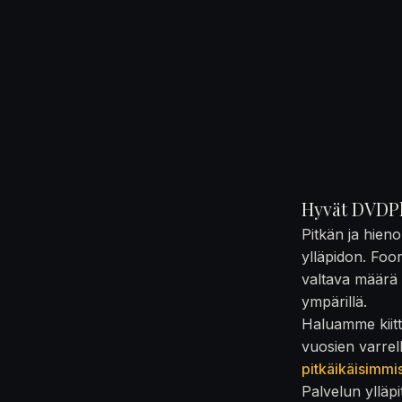
Hyvät DVDPl
Pitkän ja hien
ylläpidon. Foo
valtava määrä t
ympärillä.
Haluamme kiittä
vuosien varrel
pitkäikäisimmi
Palvelun ylläpi