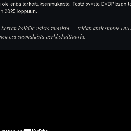
 ole enää tarkoituksenmukaista. Tästä syystä DVDPlazan t
en 2025 loppuun.
ä kerran kaikille näistä vuosista — teidän ansiostanne DVD
inen osa suomalaista verkkokulttuuria.