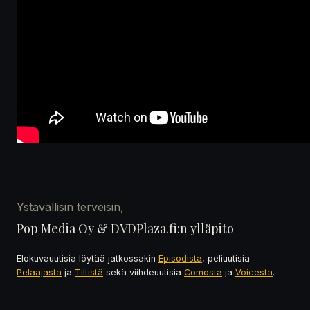
Ystävällisin terveisin,
Pop Media Oy & DVDPlaza.fi:n ylläpito
Elokuvauutisia löytää jatkossakin
Episodista
, peliuutisia
Pelaajasta
ja
Tiltistä
sekä viihdeuutisia
Comosta
ja
Voicesta
.