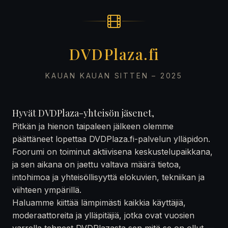
DVDPlaza.fi
KAUAN KAUAN SITTEN – 2025
Hyvät DVDPlaza-yhteisön jäsenet,
Pitkän ja hienon taipaleen jälkeen olemme
päättäneet lopettaa DVDPlaza.fi-palvelun ylläpidon.
Foorumi on toiminut aktiivisena keskustelupaikkana,
ja sen aikana on jaettu valtava määrä tietoa,
intohimoa ja yhteisöllisyyttä elokuvien, tekniikan ja
viihteen ympärillä.
Haluamme kiittää lämpimästi kaikkia käyttäjiä,
moderaattoreita ja ylläpitäjiä, jotka ovat vuosien
varrella tehneet DVDPlazasta sen mitä se on ollut —