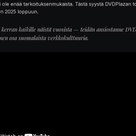
 ole enää tarkoituksenmukaista. Tästä syystä DVDPlazan t
en 2025 loppuun.
ä kerran kaikille näistä vuosista — teidän ansiostanne DVD
inen osa suomalaista verkkokulttuuria.