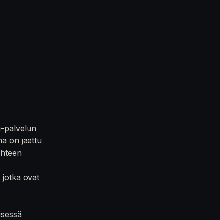
i-palvelun
na on jaettu
iihteen
, jotka ovat
n
isessä