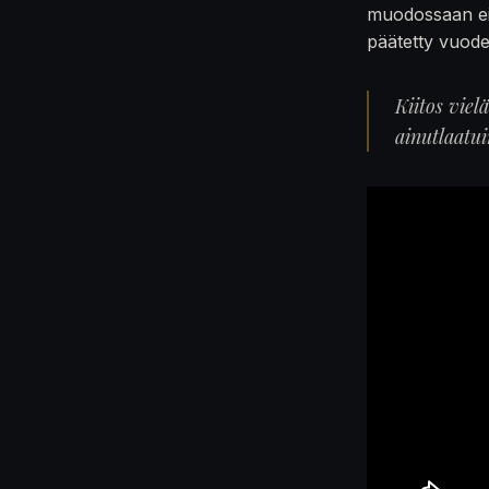
muodossaan ei
päätetty vuod
Kiitos viel
ainutlaatu