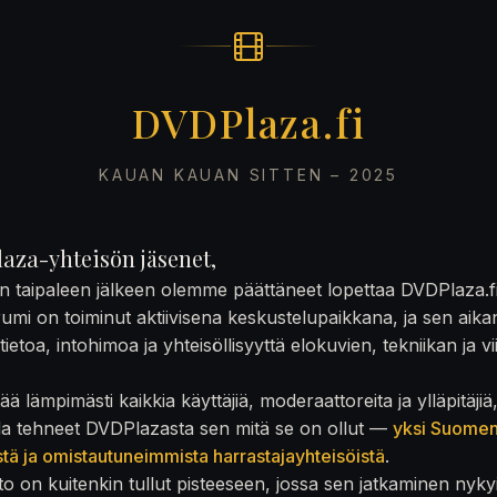
DVDPlaza.fi
KAUAN KAUAN SITTEN – 2025
aza-yhteisön jäsenet,
on taipaleen jälkeen olemme päättäneet lopettaa DVDPlaza.f
rumi on toiminut aktiivisena keskustelupaikkana, ja sen aika
ietoa, intohimoa ja yhteisöllisyyttä elokuvien, tekniikan ja v
ä lämpimästi kaikkia käyttäjiä, moderaattoreita ja ylläpitäjiä
la tehneet DVDPlazasta sen mitä se on ollut —
yksi Suome
stä ja omistautuneimmista harrastajayhteisöistä
.
to on kuitenkin tullut pisteeseen, jossa sen jatkaminen nyky