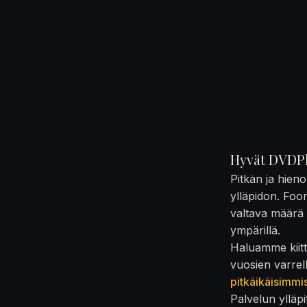
Hyvät DVDPl
Pitkän ja hien
ylläpidon. Foo
valtava määrä t
ympärillä.
Haluamme kiittä
vuosien varrel
pitkäikäisimmi
Palvelun ylläpi