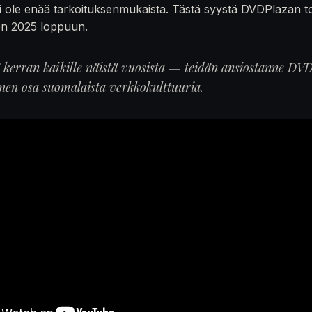
 ole enää tarkoituksenmukaista. Tästä syystä DVDPlazan t
en 2025 loppuun.
ä kerran kaikille näistä vuosista — teidän ansiostanne DVD
inen osa suomalaista verkkokulttuuria.