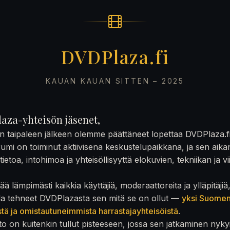
DVDPlaza.fi
KAUAN KAUAN SITTEN – 2025
aza-yhteisön jäsenet,
on taipaleen jälkeen olemme päättäneet lopettaa DVDPlaza.f
rumi on toiminut aktiivisena keskustelupaikkana, ja sen aika
ietoa, intohimoa ja yhteisöllisyyttä elokuvien, tekniikan ja v
ä lämpimästi kaikkia käyttäjiä, moderaattoreita ja ylläpitäjiä
la tehneet DVDPlazasta sen mitä se on ollut —
yksi Suome
stä ja omistautuneimmista harrastajayhteisöistä
.
to on kuitenkin tullut pisteeseen, jossa sen jatkaminen nyky