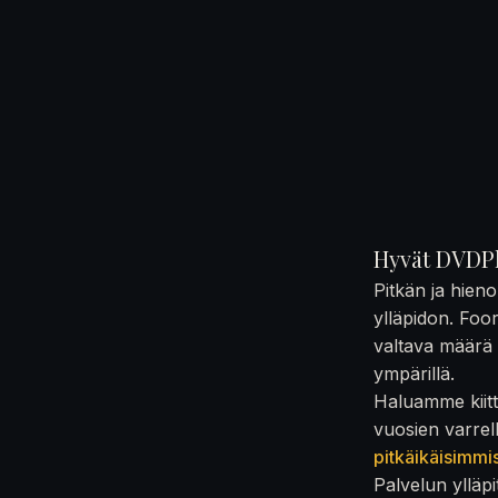
Hyvät DVDPl
Pitkän ja hien
ylläpidon. Foo
valtava määrä t
ympärillä.
Haluamme kiittä
vuosien varrel
pitkäikäisimmi
Palvelun ylläpi