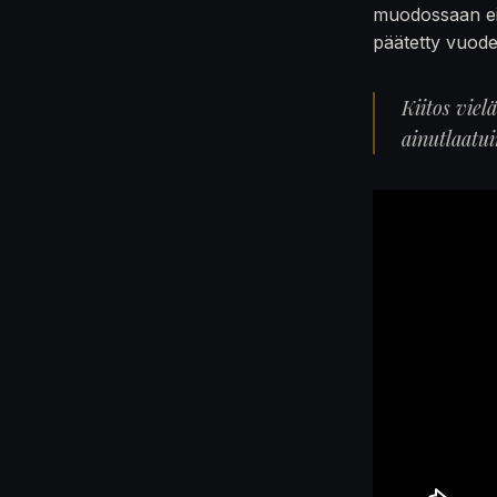
muodossaan ei
päätetty vuod
Kiitos viel
ainutlaatu