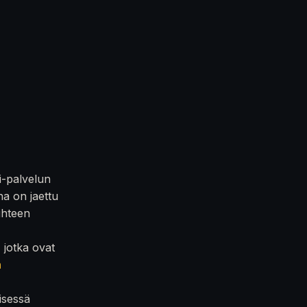
i-palvelun
na on jaettu
iihteen
, jotka ovat
n
isessä