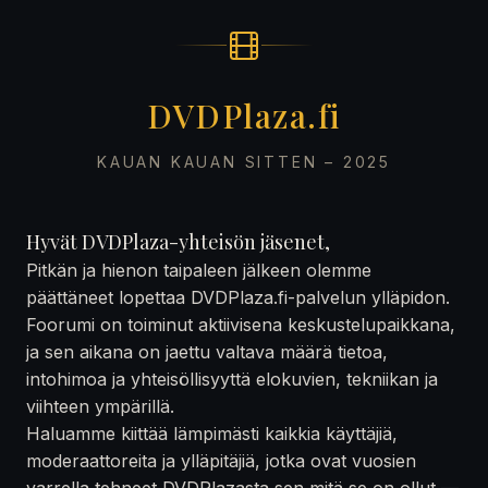
DVDPlaza.fi
KAUAN KAUAN SITTEN – 2025
Hyvät DVDPlaza-yhteisön jäsenet,
Pitkän ja hienon taipaleen jälkeen olemme
päättäneet lopettaa DVDPlaza.fi-palvelun ylläpidon.
Foorumi on toiminut aktiivisena keskustelupaikkana,
ja sen aikana on jaettu valtava määrä tietoa,
intohimoa ja yhteisöllisyyttä elokuvien, tekniikan ja
viihteen ympärillä.
Haluamme kiittää lämpimästi kaikkia käyttäjiä,
moderaattoreita ja ylläpitäjiä, jotka ovat vuosien
varrella tehneet DVDPlazasta sen mitä se on ollut —