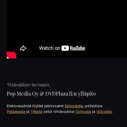
Ystävällisin terveisin,
Pop Media Oy & DVDPlaza.fi:n ylläpito
Elokuvauutisia löytää jatkossakin
Episodista
, peliuutisia
Pelaajasta
ja
Tiltistä
sekä viihdeuutisia
Comosta
ja
Voicesta
.