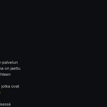
i-palvelun
na on jaettu
iihteen
, jotka ovat
n
isessä