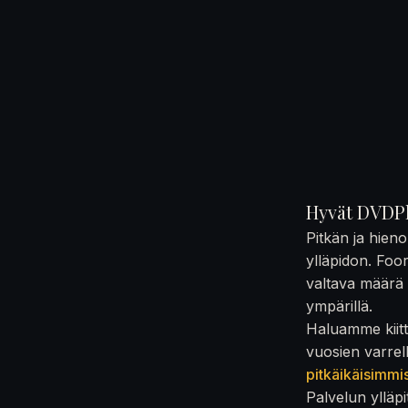
Hyvät DVDPl
Pitkän ja hien
ylläpidon. Foo
valtava määrä t
ympärillä.
Haluamme kiittä
vuosien varrel
pitkäikäisimmi
Palvelun ylläpi