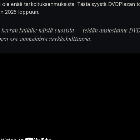
 ole enää tarkoituksenmukaista. Tästä syystä DVDPlazan t
en 2025 loppuun.
ä kerran kaikille näistä vuosista — teidän ansiostanne DVD
inen osa suomalaista verkkokulttuuria.