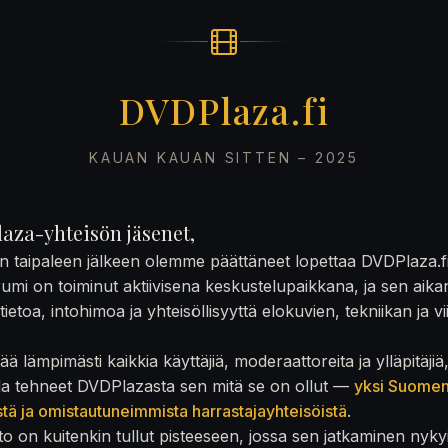
DVDPlaza.fi
KAUAN KAUAN SITTEN – 2025
aza-yhteisön jäsenet,
on taipaleen jälkeen olemme päättäneet lopettaa DVDPlaza.f
rumi on toiminut aktiivisena keskustelupaikkana, ja sen aika
ietoa, intohimoa ja yhteisöllisyyttä elokuvien, tekniikan ja v
ä lämpimästi kaikkia käyttäjiä, moderaattoreita ja ylläpitäjiä
la tehneet DVDPlazasta sen mitä se on ollut —
yksi Suome
stä ja omistautuneimmista harrastajayhteisöistä
.
to on kuitenkin tullut pisteeseen, jossa sen jatkaminen nyky