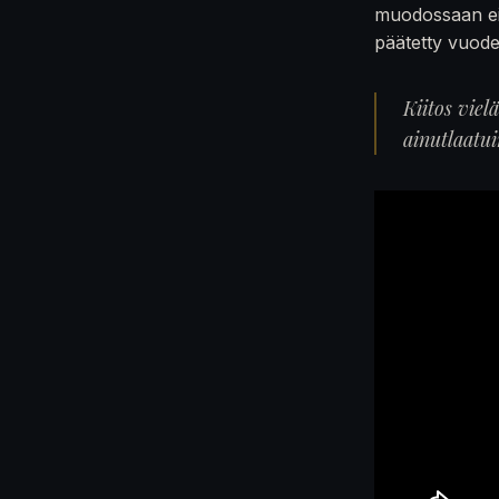
muodossaan ei
päätetty vuod
Kiitos viel
ainutlaatu