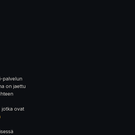
i-palvelun
na on jaettu
iihteen
, jotka ovat
n
isessä