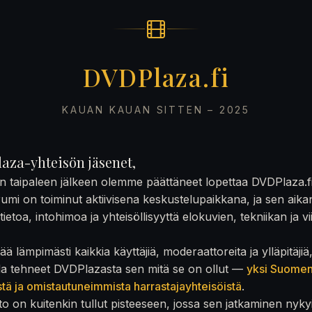
DVDPlaza.fi
KAUAN KAUAN SITTEN – 2025
aza-yhteisön jäsenet,
on taipaleen jälkeen olemme päättäneet lopettaa DVDPlaza.f
rumi on toiminut aktiivisena keskustelupaikkana, ja sen aika
ietoa, intohimoa ja yhteisöllisyyttä elokuvien, tekniikan ja v
ä lämpimästi kaikkia käyttäjiä, moderaattoreita ja ylläpitäjiä
la tehneet DVDPlazasta sen mitä se on ollut —
yksi Suome
stä ja omistautuneimmista harrastajayhteisöistä
.
to on kuitenkin tullut pisteeseen, jossa sen jatkaminen nyky