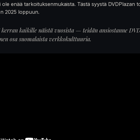
 ole enää tarkoituksenmukaista. Tästä syystä DVDPlazan t
en 2025 loppuun.
ä kerran kaikille näistä vuosista — teidän ansiostanne DVD
inen osa suomalaista verkkokulttuuria.