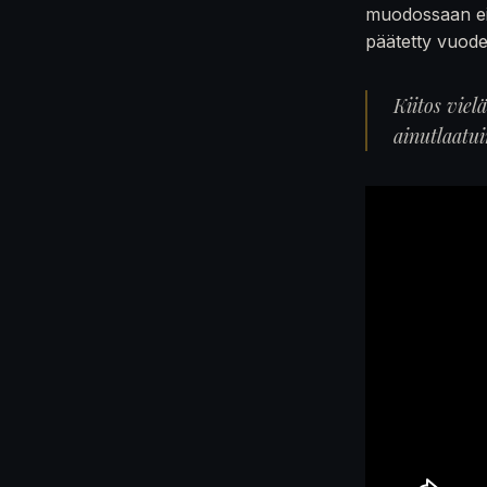
muodossaan ei
päätetty vuod
Kiitos viel
ainutlaatu