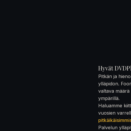
Hyvät DVDPl
Pitkän ja hien
ylläpidon. Foo
valtava määrä t
ympärillä.
Haluamme kiittä
vuosien varrel
pitkäikäisimmi
Palvelun ylläpi