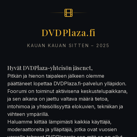
DVDPlaza.fi
KAUAN KAUAN SITTEN – 2025
Hyvät DVDPlaza-yhteisön jäsenet,
Pitkän ja hienon taipaleen jälkeen olemme
päättäneet lopettaa DVDPlaza.fi-palvelun ylläpidon.
Foorumi on toiminut aktiivisena keskustelupaikkana,
ja sen aikana on jaettu valtava määrä tietoa,
intohimoa ja yhteisöllisyyttä elokuvien, tekniikan ja
viihteen ympärillä.
Haluamme kiittää lämpimästi kaikkia käyttäjiä,
moderaattoreita ja ylläpitäjiä, jotka ovat vuosien
varrella tehneet DVDPlazasta sen mitä se on ollut —