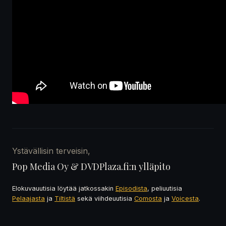
Ystävällisin terveisin,
Pop Media Oy & DVDPlaza.fi:n ylläpito
Elokuvauutisia löytää jatkossakin
Episodista
, peliuutisia
Pelaajasta
ja
Tiltistä
sekä viihdeuutisia
Comosta
ja
Voicesta
.