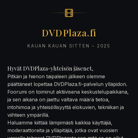
DVDPlaza.fi
KAUAN KAUAN SITTEN – 2025
Hyvät DVDPlaza-yhteisön jäsenet,
Pitkän ja hienon taipaleen jälkeen olemme
päättäneet lopettaa DVDPlaza.fi-palvelun ylläpidon.
Foorumi on toiminut aktiivisena keskustelupaikkana,
ja sen aikana on jaettu valtava määrä tietoa,
intohimoa ja yhteisöllisyyttä elokuvien, tekniikan ja
viihteen ympärillä.
Haluamme kiittää lämpimästi kaikkia käyttäjiä,
moderaattoreita ja ylläpitäjiä, jotka ovat vuosien
varrella tehneet DVDPlazasta sen mitä se on ollut —