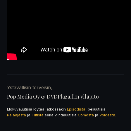
Ystävällisin terveisin,
Pop Media Oy & DVDPlaza.fi:n ylläpito
Elokuvauutisia löytää jatkossakin
Episodista
, peliuutisia
Pelaajasta
ja
Tiltistä
sekä viihdeuutisia
Comosta
ja
Voicesta
.