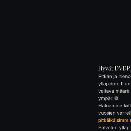
Hyvät DVDPl
Pitkän ja hien
ylläpidon. Foo
valtava määrä t
ympärillä.
Haluamme kiittä
vuosien varrel
pitkäikäisimmi
Palvelun ylläpi