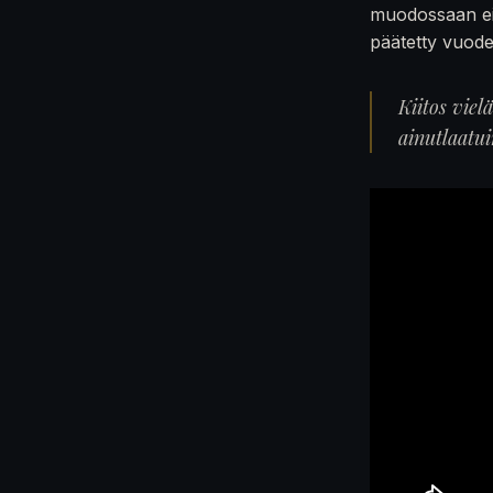
muodossaan ei
päätetty vuod
Kiitos viel
ainutlaatu