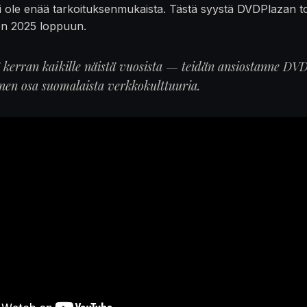
 ole enää tarkoituksenmukaista. Tästä syystä DVDPlazan t
en 2025 loppuun.
ä kerran kaikille näistä vuosista — teidän ansiostanne DVD
inen osa suomalaista verkkokulttuuria.