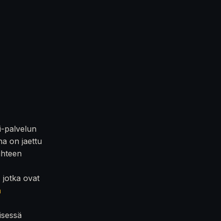
i-palvelun
na on jaettu
iihteen
, jotka ovat
n
isessä