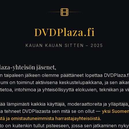
DVDPlaza.fi
KAUAN KAUAN SITTEN – 2025
aza-yhteisön jäsenet,
on taipaleen jälkeen olemme päättäneet lopettaa DVDPlaza.f
rumi on toiminut aktiivisena keskustelupaikkana, ja sen aika
ietoa, intohimoa ja yhteisöllisyyttä elokuvien, tekniikan ja v
ä lämpimästi kaikkia käyttäjiä, moderaattoreita ja ylläpitäjiä
la tehneet DVDPlazasta sen mitä se on ollut —
yksi Suome
stä ja omistautuneimmista harrastajayhteisöistä
.
to on kuitenkin tullut pisteeseen, jossa sen jatkaminen nyky