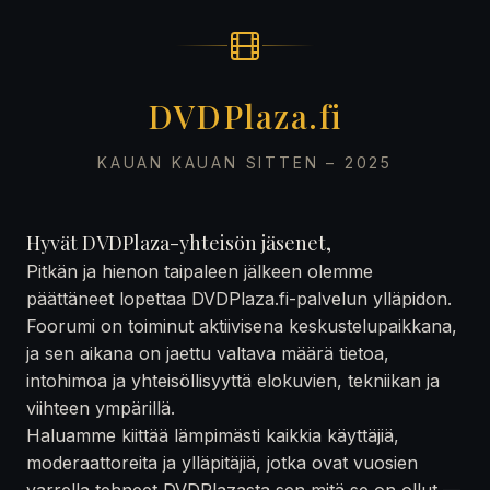
DVDPlaza.fi
KAUAN KAUAN SITTEN – 2025
Hyvät DVDPlaza-yhteisön jäsenet,
Pitkän ja hienon taipaleen jälkeen olemme
päättäneet lopettaa DVDPlaza.fi-palvelun ylläpidon.
Foorumi on toiminut aktiivisena keskustelupaikkana,
ja sen aikana on jaettu valtava määrä tietoa,
intohimoa ja yhteisöllisyyttä elokuvien, tekniikan ja
viihteen ympärillä.
Haluamme kiittää lämpimästi kaikkia käyttäjiä,
moderaattoreita ja ylläpitäjiä, jotka ovat vuosien
varrella tehneet DVDPlazasta sen mitä se on ollut —