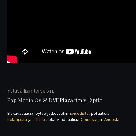
Ystävällisin terveisin,
Pop Media Oy & DVDPlaza.fi:n ylläpito
Elokuvauutisia löytää jatkossakin
Episodista
, peliuutisia
Pelaajasta
ja
Tiltistä
sekä viihdeuutisia
Comosta
ja
Voicesta
.