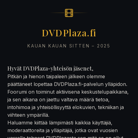
DVDPlaza.fi
KAUAN KAUAN SITTEN – 2025
Hyvät DVDPlaza-yhteisön jäsenet,
Pitkän ja hienon taipaleen jälkeen olemme
päättäneet lopettaa DVDPlaza.fi-palvelun ylläpidon.
Foorumi on toiminut aktiivisena keskustelupaikkana,
ja sen aikana on jaettu valtava määrä tietoa,
intohimoa ja yhteisöllisyyttä elokuvien, tekniikan ja
viihteen ympärillä.
Haluamme kiittää lämpimästi kaikkia käyttäjiä,
moderaattoreita ja ylläpitäjiä, jotka ovat vuosien
varrella tehneet DVDPlazasta sen mitä se on ollut —