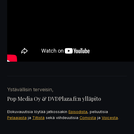
Ystävällisin terveisin,
Pop Media Oy & DVDPlaza.fi:n ylläpito
Elokuvauutisia löytää jatkossakin
Episodista
, peliuutisia
Pelaajasta
ja
Tiltistä
sekä viihdeuutisia
Comosta
ja
Voicesta
.