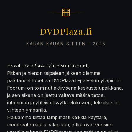
DVDPlaza.fi
KAUAN KAUAN SITTEN – 2025
Hyvät DVDPlaza-yhteisön jäsenet,
Pitkän ja hienon taipaleen jälkeen olemme
päättäneet lopettaa DVDPlaza.fi-palvelun ylläpidon.
Foorumi on toiminut aktiivisena keskustelupaikkana,
ja sen aikana on jaettu valtava määrä tietoa,
intohimoa ja yhteisöllisyyttä elokuvien, tekniikan ja
viihteen ympärillä.
Haluamme kiittää lämpimästi kaikkia käyttäjiä,
moderaattoreita ja ylläpitäjiä, jotka ovat vuosien
varrella tehneet DVDPlazasta sen mitä se on ollut —