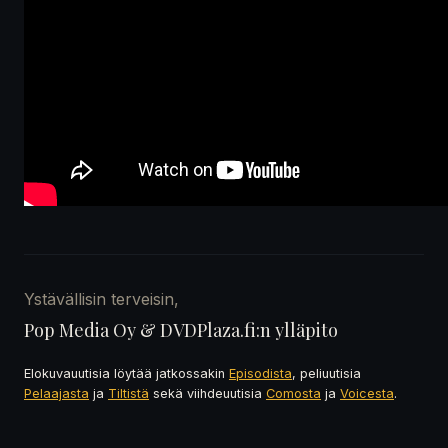
Ystävällisin terveisin,
Pop Media Oy & DVDPlaza.fi:n ylläpito
Elokuvauutisia löytää jatkossakin
Episodista
, peliuutisia
Pelaajasta
ja
Tiltistä
sekä viihdeuutisia
Comosta
ja
Voicesta
.