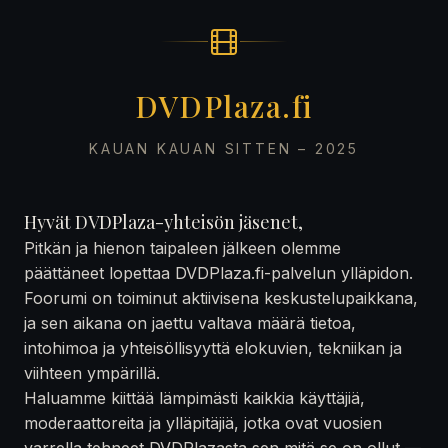
DVDPlaza.fi
KAUAN KAUAN SITTEN – 2025
Hyvät DVDPlaza-yhteisön jäsenet,
Pitkän ja hienon taipaleen jälkeen olemme
päättäneet lopettaa DVDPlaza.fi-palvelun ylläpidon.
Foorumi on toiminut aktiivisena keskustelupaikkana,
ja sen aikana on jaettu valtava määrä tietoa,
intohimoa ja yhteisöllisyyttä elokuvien, tekniikan ja
viihteen ympärillä.
Haluamme kiittää lämpimästi kaikkia käyttäjiä,
moderaattoreita ja ylläpitäjiä, jotka ovat vuosien
varrella tehneet DVDPlazasta sen mitä se on ollut —