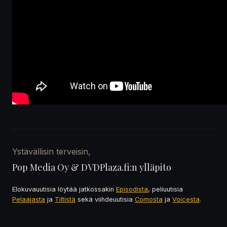
Ystävällisin terveisin,
Pop Media Oy & DVDPlaza.fi:n ylläpito
Elokuvauutisia löytää jatkossakin
Episodista
, peliuutisia
Pelaajasta
ja
Tiltistä
sekä viihdeuutisia
Comosta
ja
Voicesta
.