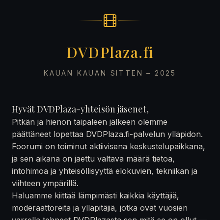
DVDPlaza.fi
KAUAN KAUAN SITTEN – 2025
Hyvät DVDPlaza-yhteisön jäsenet,
Pitkän ja hienon taipaleen jälkeen olemme
päättäneet lopettaa DVDPlaza.fi-palvelun ylläpidon.
Foorumi on toiminut aktiivisena keskustelupaikkana,
ja sen aikana on jaettu valtava määrä tietoa,
intohimoa ja yhteisöllisyyttä elokuvien, tekniikan ja
viihteen ympärillä.
Haluamme kiittää lämpimästi kaikkia käyttäjiä,
moderaattoreita ja ylläpitäjiä, jotka ovat vuosien
varrella tehneet DVDPlazasta sen mitä se on ollut —