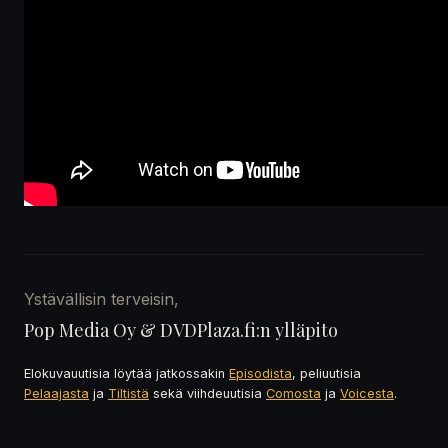
Ystävällisin terveisin,
Pop Media Oy & DVDPlaza.fi:n ylläpito
Elokuvauutisia löytää jatkossakin
Episodista
, peliuutisia
Pelaajasta
ja
Tiltistä
sekä viihdeuutisia
Comosta
ja
Voicesta
.