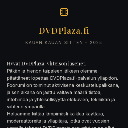
DVDPlaza.fi
KAUAN KAUAN SITTEN – 2025
Hyvät DVDPlaza-yhteisön jäsenet,
Pitkän ja hienon taipaleen jälkeen olemme
päättäneet lopettaa DVDPlaza.fi-palvelun ylläpidon.
Foorumi on toiminut aktiivisena keskustelupaikkana,
ja sen aikana on jaettu valtava määrä tietoa,
intohimoa ja yhteisöllisyyttä elokuvien, tekniikan ja
viihteen ympärillä.
Haluamme kiittää lämpimästi kaikkia käyttäjiä,
moderaattoreita ja ylläpitäjiä, jotka ovat vuosien
varrella tehneet DVDPlazasta sen mitä se on ollut —