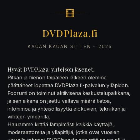
DVDPlaza.fi
KAUAN KAUAN SITTEN – 2025
Hyvät DVDPlaza-yhteisön jäsenet,
Pitkän ja hienon taipaleen jälkeen olemme
päättäneet lopettaa DVDPlaza.fi-palvelun ylläpidon.
Foorumi on toiminut aktiivisena keskustelupaikkana,
ja sen aikana on jaettu valtava määrä tietoa,
intohimoa ja yhteisöllisyyttä elokuvien, tekniikan ja
viihteen ympärillä.
Haluamme kiittää lämpimästi kaikkia käyttäjiä,
moderaattoreita ja ylläpitäjiä, jotka ovat vuosien
varrella tehneet DVDPlazasta sen mitä se on ollut —