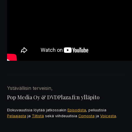
Ystävällisin terveisin,
Pop Media Oy & DVDPlaza.fi:n ylläpito
Elokuvauutisia löytää jatkossakin
Episodista
, peliuutisia
Pelaajasta
ja
Tiltistä
sekä viihdeuutisia
Comosta
ja
Voicesta
.