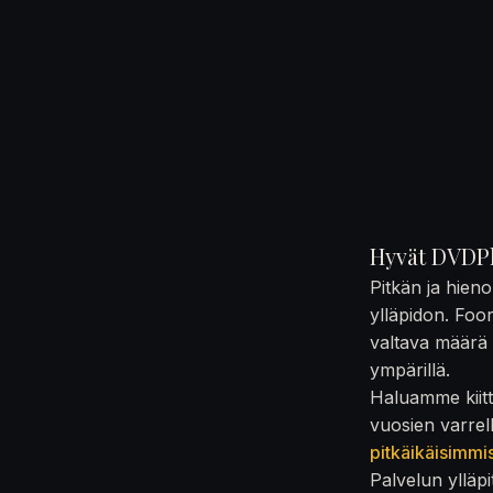
Hyvät DVDPl
Pitkän ja hien
ylläpidon. Foo
valtava määrä t
ympärillä.
Haluamme kiittä
vuosien varrel
pitkäikäisimmi
Palvelun ylläpi