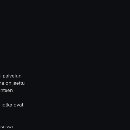
i-palvelun
na on jaettu
iihteen
, jotka ovat
n
isessä