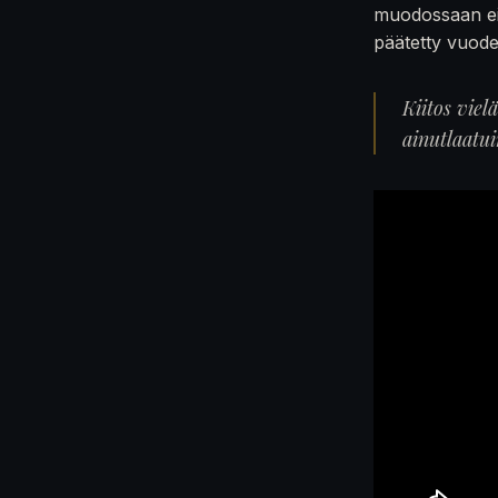
muodossaan ei
päätetty vuod
Kiitos viel
ainutlaatu