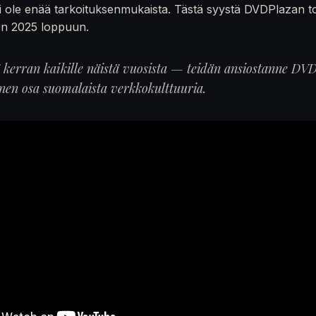
 ole enää tarkoituksenmukaista. Tästä syystä DVDPlazan t
en 2025 loppuun.
ä kerran kaikille näistä vuosista — teidän ansiostanne DVD
inen osa suomalaista verkkokulttuuria.