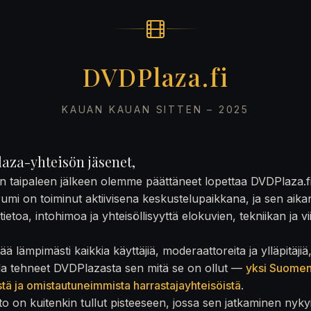
DVDPlaza.fi
KAUAN KAUAN SITTEN – 2025
aza-yhteisön jäsenet,
on taipaleen jälkeen olemme päättäneet lopettaa DVDPlaza.f
rumi on toiminut aktiivisena keskustelupaikkana, ja sen aika
ietoa, intohimoa ja yhteisöllisyyttä elokuvien, tekniikan ja v
ä lämpimästi kaikkia käyttäjiä, moderaattoreita ja ylläpitäjiä
la tehneet DVDPlazasta sen mitä se on ollut —
yksi Suome
stä ja omistautuneimmista harrastajayhteisöistä
.
to on kuitenkin tullut pisteeseen, jossa sen jatkaminen nyky