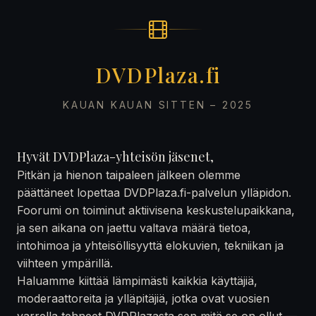
DVDPlaza.fi
KAUAN KAUAN SITTEN – 2025
Hyvät DVDPlaza-yhteisön jäsenet,
Pitkän ja hienon taipaleen jälkeen olemme
päättäneet lopettaa DVDPlaza.fi-palvelun ylläpidon.
Foorumi on toiminut aktiivisena keskustelupaikkana,
ja sen aikana on jaettu valtava määrä tietoa,
intohimoa ja yhteisöllisyyttä elokuvien, tekniikan ja
viihteen ympärillä.
Haluamme kiittää lämpimästi kaikkia käyttäjiä,
moderaattoreita ja ylläpitäjiä, jotka ovat vuosien
varrella tehneet DVDPlazasta sen mitä se on ollut —