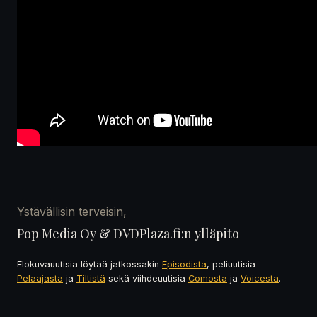
Ystävällisin terveisin,
Pop Media Oy & DVDPlaza.fi:n ylläpito
Elokuvauutisia löytää jatkossakin
Episodista
, peliuutisia
Pelaajasta
ja
Tiltistä
sekä viihdeuutisia
Comosta
ja
Voicesta
.