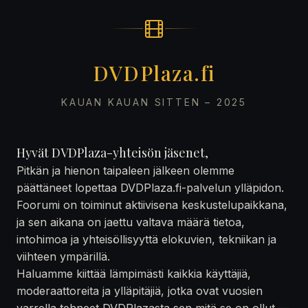
DVDPlaza.fi
KAUAN KAUAN SITTEN – 2025
Hyvät DVDPlaza-yhteisön jäsenet,
Pitkän ja hienon taipaleen jälkeen olemme
päättäneet lopettaa DVDPlaza.fi-palvelun ylläpidon.
Foorumi on toiminut aktiivisena keskustelupaikkana,
ja sen aikana on jaettu valtava määrä tietoa,
intohimoa ja yhteisöllisyyttä elokuvien, tekniikan ja
viihteen ympärillä.
Haluamme kiittää lämpimästi kaikkia käyttäjiä,
moderaattoreita ja ylläpitäjiä, jotka ovat vuosien
varrella tehneet DVDPlazasta sen mitä se on ollut —