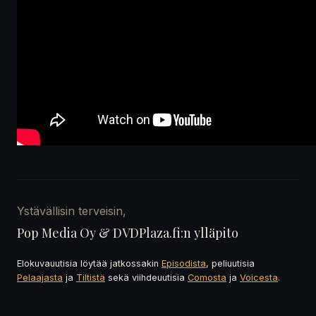
Ystävällisin terveisin,
Pop Media Oy & DVDPlaza.fi:n ylläpito
Elokuvauutisia löytää jatkossakin
Episodista
, peliuutisia
Pelaajasta
ja
Tiltistä
sekä viihdeuutisia
Comosta
ja
Voicesta
.