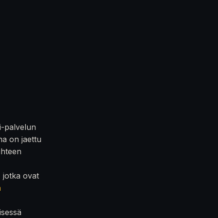
i-palvelun
na on jaettu
iihteen
, jotka ovat
n
isessä