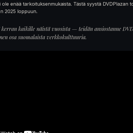
 ole enää tarkoituksenmukaista. Tästä syystä DVDPlazan t
en 2025 loppuun.
ä kerran kaikille näistä vuosista — teidän ansiostanne DVD
inen osa suomalaista verkkokulttuuria.