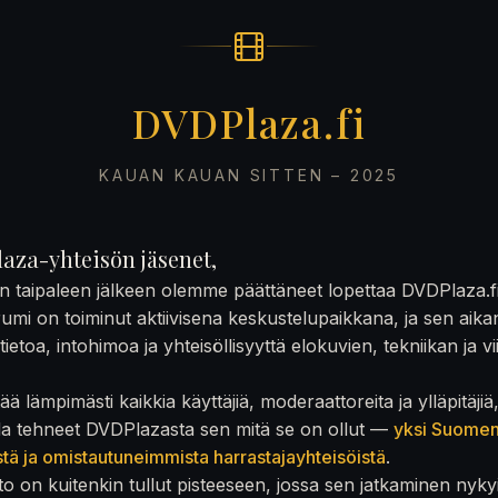
DVDPlaza.fi
KAUAN KAUAN SITTEN – 2025
aza-yhteisön jäsenet,
on taipaleen jälkeen olemme päättäneet lopettaa DVDPlaza.f
rumi on toiminut aktiivisena keskustelupaikkana, ja sen aika
ietoa, intohimoa ja yhteisöllisyyttä elokuvien, tekniikan ja v
ä lämpimästi kaikkia käyttäjiä, moderaattoreita ja ylläpitäjiä
la tehneet DVDPlazasta sen mitä se on ollut —
yksi Suome
stä ja omistautuneimmista harrastajayhteisöistä
.
to on kuitenkin tullut pisteeseen, jossa sen jatkaminen nyky