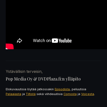
Ystävällisin terveisin,
Pop Media Oy & DVDPlaza.fi:n ylläpito
Elokuvauutisia löytää jatkossakin
Episodista
, peliuutisia
Pelaajasta
ja
Tiltistä
sekä viihdeuutisia
Comosta
ja
Voicesta
.