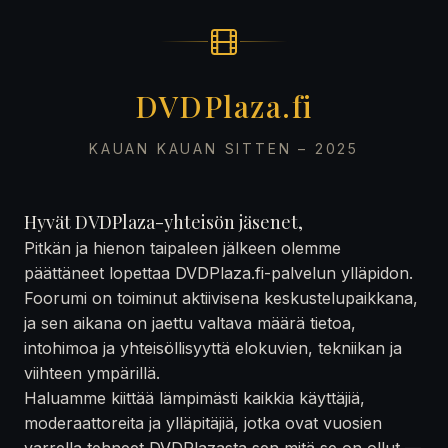
DVDPlaza.fi
KAUAN KAUAN SITTEN – 2025
Hyvät DVDPlaza-yhteisön jäsenet,
Pitkän ja hienon taipaleen jälkeen olemme
päättäneet lopettaa DVDPlaza.fi-palvelun ylläpidon.
Foorumi on toiminut aktiivisena keskustelupaikkana,
ja sen aikana on jaettu valtava määrä tietoa,
intohimoa ja yhteisöllisyyttä elokuvien, tekniikan ja
viihteen ympärillä.
Haluamme kiittää lämpimästi kaikkia käyttäjiä,
moderaattoreita ja ylläpitäjiä, jotka ovat vuosien
varrella tehneet DVDPlazasta sen mitä se on ollut —