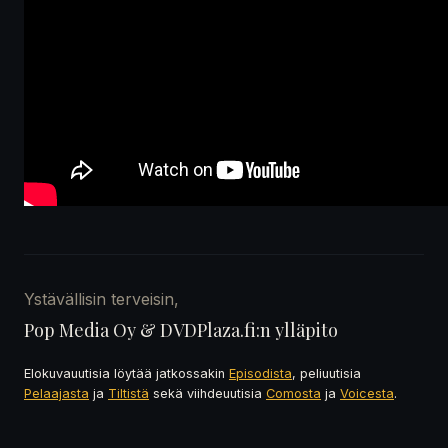
Ystävällisin terveisin,
Pop Media Oy & DVDPlaza.fi:n ylläpito
Elokuvauutisia löytää jatkossakin
Episodista
, peliuutisia
Pelaajasta
ja
Tiltistä
sekä viihdeuutisia
Comosta
ja
Voicesta
.