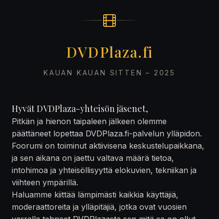
DVDPlaza.fi
KAUAN KAUAN SITTEN – 2025
Hyvät DVDPlaza-yhteisön jäsenet,
Pitkän ja hienon taipaleen jälkeen olemme
päättäneet lopettaa DVDPlaza.fi-palvelun ylläpidon.
Foorumi on toiminut aktiivisena keskustelupaikkana,
ja sen aikana on jaettu valtava määrä tietoa,
intohimoa ja yhteisöllisyyttä elokuvien, tekniikan ja
viihteen ympärillä.
Haluamme kiittää lämpimästi kaikkia käyttäjiä,
moderaattoreita ja ylläpitäjiä, jotka ovat vuosien
varrella tehneet DVDPlazasta sen mitä se on ollut —