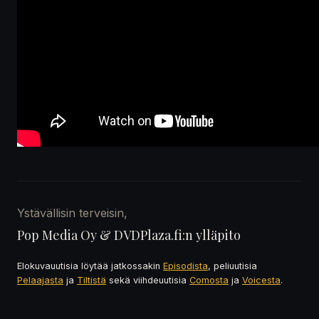
Ystävällisin terveisin,
Pop Media Oy & DVDPlaza.fi:n ylläpito
Elokuvauutisia löytää jatkossakin
Episodista
, peliuutisia
Pelaajasta
ja
Tiltistä
sekä viihdeuutisia
Comosta
ja
Voicesta
.