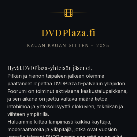
DVDPlaza.fi
KAUAN KAUAN SITTEN – 2025
Hyvät DVDPlaza-yhteisön jäsenet,
Pitkän ja hienon taipaleen jälkeen olemme
päättäneet lopettaa DVDPlaza.fi-palvelun ylläpidon.
Foorumi on toiminut aktiivisena keskustelupaikkana,
ja sen aikana on jaettu valtava määrä tietoa,
intohimoa ja yhteisöllisyyttä elokuvien, tekniikan ja
viihteen ympärillä.
Haluamme kiittää lämpimästi kaikkia käyttäjiä,
moderaattoreita ja ylläpitäjiä, jotka ovat vuosien
varrella tehneet DVDPlazasta sen mitä se on ollut —