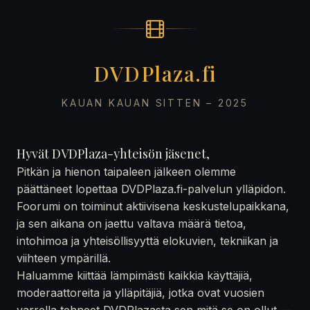
DVDPlaza.fi
KAUAN KAUAN SITTEN – 2025
Hyvät DVDPlaza-yhteisön jäsenet,
Pitkän ja hienon taipaleen jälkeen olemme
päättäneet lopettaa DVDPlaza.fi-palvelun ylläpidon.
Foorumi on toiminut aktiivisena keskustelupaikkana,
ja sen aikana on jaettu valtava määrä tietoa,
intohimoa ja yhteisöllisyyttä elokuvien, tekniikan ja
viihteen ympärillä.
Haluamme kiittää lämpimästi kaikkia käyttäjiä,
moderaattoreita ja ylläpitäjiä, jotka ovat vuosien
varrella tehneet DVDPlazasta sen mitä se on ollut —