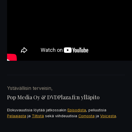
Ystävällisin terveisin,
Pop Media Oy & DVDPlaza.fi:n ylläpito
Elokuvauutisia löytää jatkossakin
Episodista
, peliuutisia
Pelaajasta
ja
Tiltistä
sekä viihdeuutisia
Comosta
ja
Voicesta
.