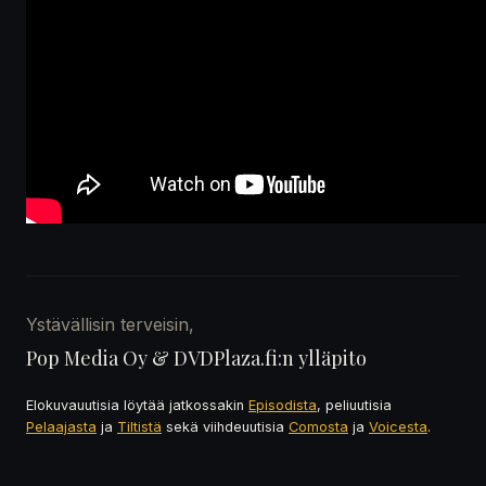
Ystävällisin terveisin,
Pop Media Oy & DVDPlaza.fi:n ylläpito
Elokuvauutisia löytää jatkossakin
Episodista
, peliuutisia
Pelaajasta
ja
Tiltistä
sekä viihdeuutisia
Comosta
ja
Voicesta
.