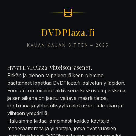
DVDPlaza.fi
KAUAN KAUAN SITTEN – 2025
Hyvät DVDPlaza-yhteisön jäsenet,
Pitkän ja hienon taipaleen jälkeen olemme
päättäneet lopettaa DVDPlaza.fi-palvelun ylläpidon.
Foorumi on toiminut aktiivisena keskustelupaikkana,
ja sen aikana on jaettu valtava määrä tietoa,
intohimoa ja yhteisöllisyyttä elokuvien, tekniikan ja
viihteen ympärillä.
Haluamme kiittää lämpimästi kaikkia käyttäjiä,
moderaattoreita ja ylläpitäjiä, jotka ovat vuosien
varrella tehneet DVDPlazasta sen mitä se on ollut —