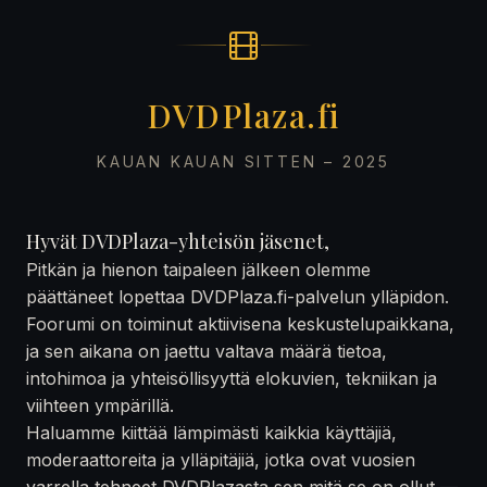
DVDPlaza.fi
KAUAN KAUAN SITTEN – 2025
Hyvät DVDPlaza-yhteisön jäsenet,
Pitkän ja hienon taipaleen jälkeen olemme
päättäneet lopettaa DVDPlaza.fi-palvelun ylläpidon.
Foorumi on toiminut aktiivisena keskustelupaikkana,
ja sen aikana on jaettu valtava määrä tietoa,
intohimoa ja yhteisöllisyyttä elokuvien, tekniikan ja
viihteen ympärillä.
Haluamme kiittää lämpimästi kaikkia käyttäjiä,
moderaattoreita ja ylläpitäjiä, jotka ovat vuosien
varrella tehneet DVDPlazasta sen mitä se on ollut —