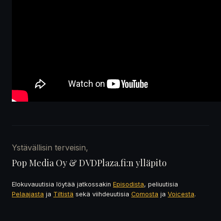
Ystävällisin terveisin,
Pop Media Oy & DVDPlaza.fi:n ylläpito
Elokuvauutisia löytää jatkossakin
Episodista
, peliuutisia
Pelaajasta
ja
Tiltistä
sekä viihdeuutisia
Comosta
ja
Voicesta
.