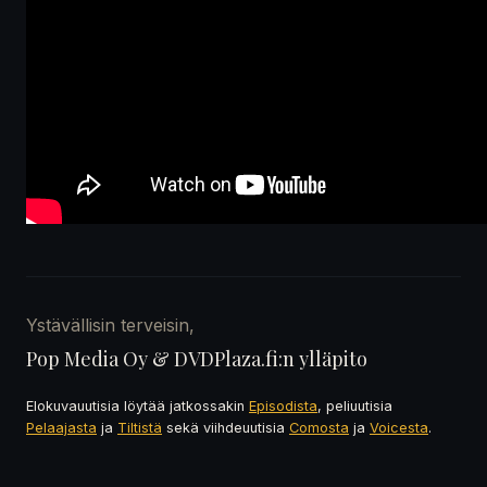
Ystävällisin terveisin,
Pop Media Oy & DVDPlaza.fi:n ylläpito
Elokuvauutisia löytää jatkossakin
Episodista
, peliuutisia
Pelaajasta
ja
Tiltistä
sekä viihdeuutisia
Comosta
ja
Voicesta
.