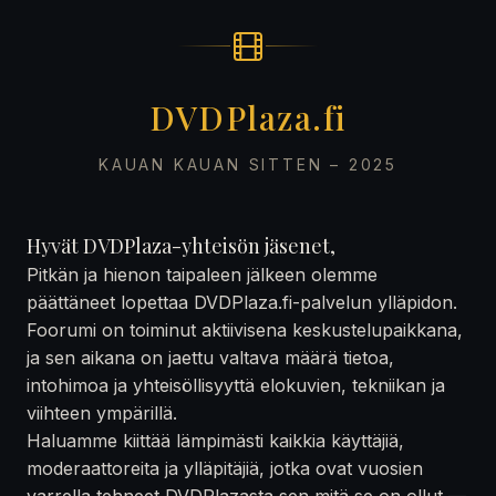
DVDPlaza.fi
KAUAN KAUAN SITTEN – 2025
Hyvät DVDPlaza-yhteisön jäsenet,
Pitkän ja hienon taipaleen jälkeen olemme
päättäneet lopettaa DVDPlaza.fi-palvelun ylläpidon.
Foorumi on toiminut aktiivisena keskustelupaikkana,
ja sen aikana on jaettu valtava määrä tietoa,
intohimoa ja yhteisöllisyyttä elokuvien, tekniikan ja
viihteen ympärillä.
Haluamme kiittää lämpimästi kaikkia käyttäjiä,
moderaattoreita ja ylläpitäjiä, jotka ovat vuosien
varrella tehneet DVDPlazasta sen mitä se on ollut —