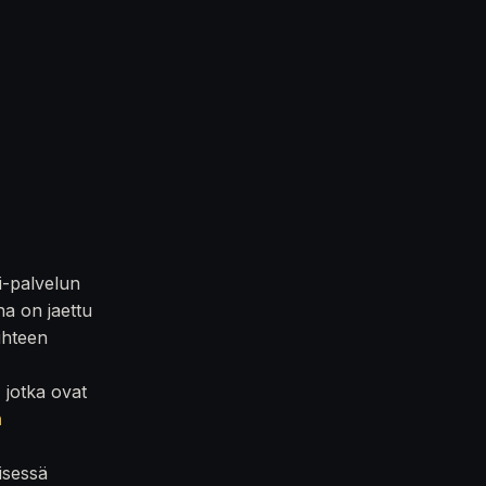
i-palvelun
na on jaettu
iihteen
, jotka ovat
n
isessä