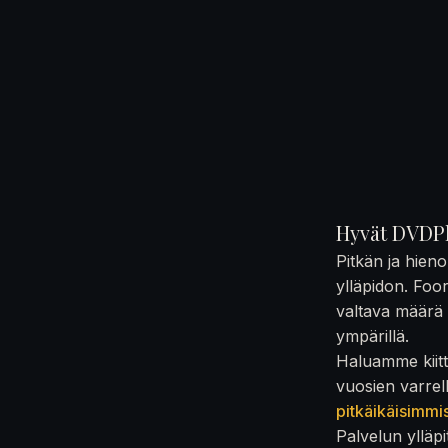
Hyvät DVDPl
Pitkän ja hien
ylläpidon. Foo
valtava määrä t
ympärillä.
Haluamme kiittä
vuosien varrel
pitkäikäisimmi
Palvelun ylläpi