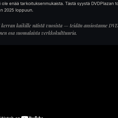
 ole enää tarkoituksenmukaista. Tästä syystä DVDPlazan t
en 2025 loppuun.
ä kerran kaikille näistä vuosista — teidän ansiostanne DVD
inen osa suomalaista verkkokulttuuria.