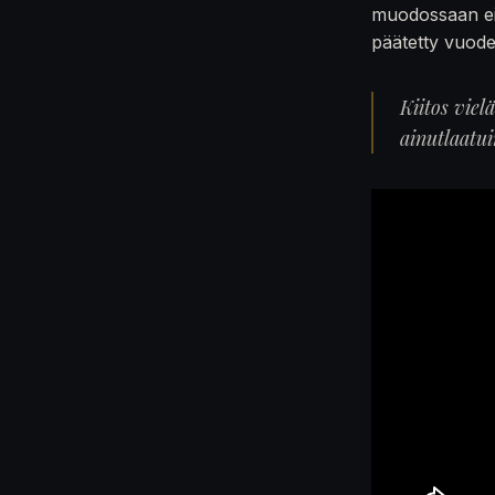
muodossaan ei
päätetty vuod
Kiitos viel
ainutlaatu