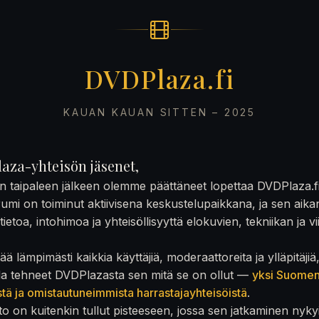
DVDPlaza.fi
KAUAN KAUAN SITTEN – 2025
aza-yhteisön jäsenet,
on taipaleen jälkeen olemme päättäneet lopettaa DVDPlaza.f
rumi on toiminut aktiivisena keskustelupaikkana, ja sen aika
ietoa, intohimoa ja yhteisöllisyyttä elokuvien, tekniikan ja v
ä lämpimästi kaikkia käyttäjiä, moderaattoreita ja ylläpitäjiä
la tehneet DVDPlazasta sen mitä se on ollut —
yksi Suome
stä ja omistautuneimmista harrastajayhteisöistä
.
to on kuitenkin tullut pisteeseen, jossa sen jatkaminen nyky