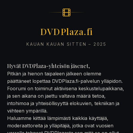
DVDPlaza.fi
KAUAN KAUAN SITTEN – 2025
Hyvät DVDPlaza-yhteisön jäsenet,
Pitkän ja hienon taipaleen jälkeen olemme
päättäneet lopettaa DVDPlaza.fi-palvelun ylläpidon.
Foorumi on toiminut aktiivisena keskustelupaikkana,
ja sen aikana on jaettu valtava määrä tietoa,
intohimoa ja yhteisöllisyyttä elokuvien, tekniikan ja
viihteen ympärillä.
Haluamme kiittää lämpimästi kaikkia käyttäjiä,
moderaattoreita ja ylläpitäjiä, jotka ovat vuosien
varrella tehneet DVDPlazasta sen mitä se on ollut —