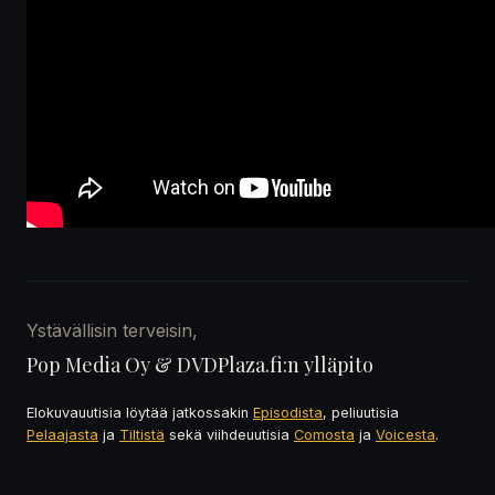
Ystävällisin terveisin,
Pop Media Oy & DVDPlaza.fi:n ylläpito
Elokuvauutisia löytää jatkossakin
Episodista
, peliuutisia
Pelaajasta
ja
Tiltistä
sekä viihdeuutisia
Comosta
ja
Voicesta
.