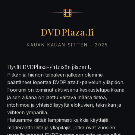
DVDPlaza.fi
KAUAN KAUAN SITTEN – 2025
Hyvät DVDPlaza-yhteisön jäsenet,
Pitkän ja hienon taipaleen jälkeen olemme
päättäneet lopettaa DVDPlaza.fi-palvelun ylläpidon.
Foorumi on toiminut aktiivisena keskustelupaikkana,
ja sen aikana on jaettu valtava määrä tietoa,
intohimoa ja yhteisöllisyyttä elokuvien, tekniikan ja
viihteen ympärillä.
Haluamme kiittää lämpimästi kaikkia käyttäjiä,
moderaattoreita ja ylläpitäjiä, jotka ovat vuosien
varrella tehneet DVDPlazasta sen mitä se on ollut —