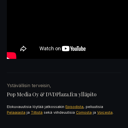
Ystävällisin terveisin,
Pop Media Oy & DVDPlaza.fi:n ylläpito
Elokuvauutisia löytää jatkossakin
Episodista
, peliuutisia
Pelaajasta
ja
Tiltistä
sekä viihdeuutisia
Comosta
ja
Voicesta
.