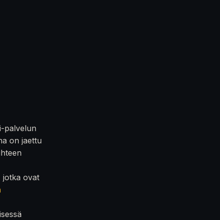
i-palvelun
na on jaettu
iihteen
, jotka ovat
n
isessä