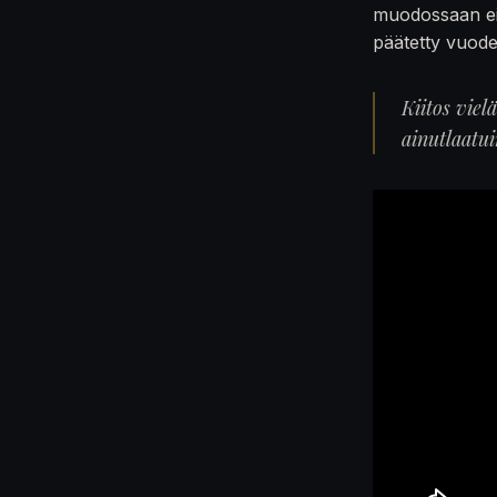
muodossaan ei
päätetty vuod
Kiitos viel
ainutlaatu