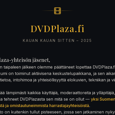
DVDPlaza.fi
KAUAN KAUAN SITTEN – 2025
aza-yhteisön jäsenet,
on taipaleen jälkeen olemme päättäneet lopettaa DVDPlaza.f
rumi on toiminut aktiivisena keskustelupaikkana, ja sen aika
ietoa, intohimoa ja yhteisöllisyyttä elokuvien, tekniikan ja v
ä lämpimästi kaikkia käyttäjiä, moderaattoreita ja ylläpitäjiä
la tehneet DVDPlazasta sen mitä se on ollut —
yksi Suome
stä ja omistautuneimmista harrastajayhteisöistä
.
to on kuitenkin tullut pisteeseen, jossa sen jatkaminen nyky