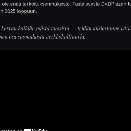
 ole enää tarkoituksenmukaista. Tästä syystä DVDPlazan t
en 2025 loppuun.
ä kerran kaikille näistä vuosista — teidän ansiostanne DVD
inen osa suomalaista verkkokulttuuria.