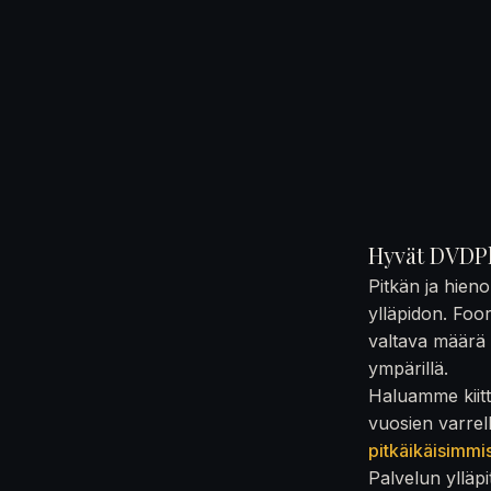
Hyvät DVDPl
Pitkän ja hien
ylläpidon. Foo
valtava määrä t
ympärillä.
Haluamme kiittä
vuosien varrel
pitkäikäisimmi
Palvelun ylläpi