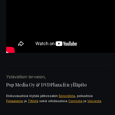
Ystävällisin terveisin,
Pop Media Oy & DVDPlaza.fi:n ylläpito
Elokuvauutisia löytää jatkossakin
Episodista
, peliuutisia
Pelaajasta
ja
Tiltistä
sekä viihdeuutisia
Comosta
ja
Voicesta
.