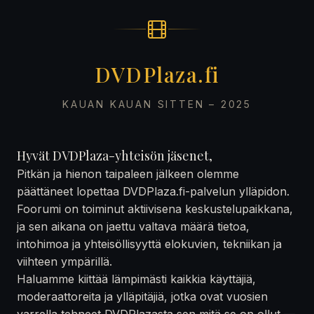
DVDPlaza.fi
KAUAN KAUAN SITTEN – 2025
Hyvät DVDPlaza-yhteisön jäsenet,
Pitkän ja hienon taipaleen jälkeen olemme
päättäneet lopettaa DVDPlaza.fi-palvelun ylläpidon.
Foorumi on toiminut aktiivisena keskustelupaikkana,
ja sen aikana on jaettu valtava määrä tietoa,
intohimoa ja yhteisöllisyyttä elokuvien, tekniikan ja
viihteen ympärillä.
Haluamme kiittää lämpimästi kaikkia käyttäjiä,
moderaattoreita ja ylläpitäjiä, jotka ovat vuosien
varrella tehneet DVDPlazasta sen mitä se on ollut —