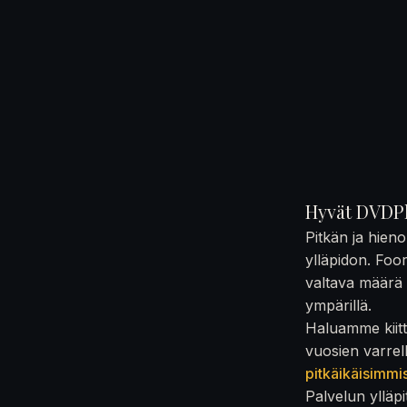
Hyvät DVDPl
Pitkän ja hien
ylläpidon. Foo
valtava määrä t
ympärillä.
Haluamme kiittä
vuosien varrel
pitkäikäisimmi
Palvelun ylläpi