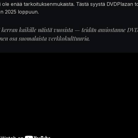
 ole enää tarkoituksenmukaista. Tästä syystä DVDPlazan t
en 2025 loppuun.
ä kerran kaikille näistä vuosista — teidän ansiostanne DVD
inen osa suomalaista verkkokulttuuria.