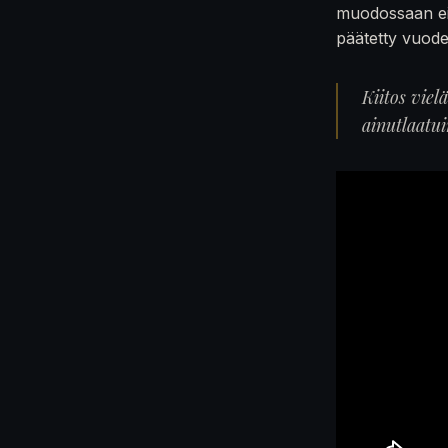
muodossaan ei
päätetty vuod
Kiitos viel
ainutlaatu