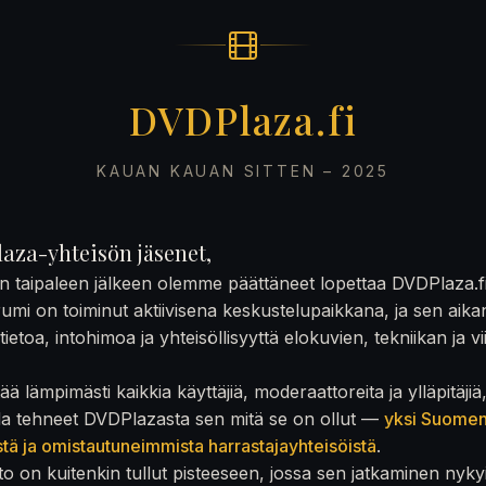
DVDPlaza.fi
KAUAN KAUAN SITTEN – 2025
aza-yhteisön jäsenet,
on taipaleen jälkeen olemme päättäneet lopettaa DVDPlaza.f
rumi on toiminut aktiivisena keskustelupaikkana, ja sen aika
ietoa, intohimoa ja yhteisöllisyyttä elokuvien, tekniikan ja v
ä lämpimästi kaikkia käyttäjiä, moderaattoreita ja ylläpitäjiä
la tehneet DVDPlazasta sen mitä se on ollut —
yksi Suome
stä ja omistautuneimmista harrastajayhteisöistä
.
to on kuitenkin tullut pisteeseen, jossa sen jatkaminen nyky