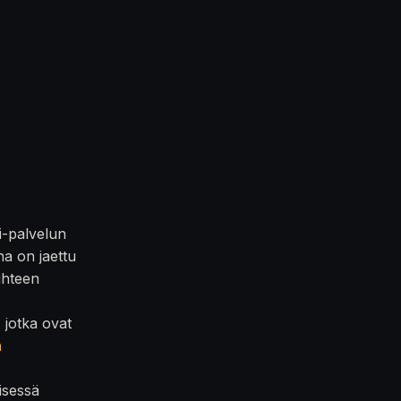
i-palvelun
na on jaettu
iihteen
, jotka ovat
n
isessä