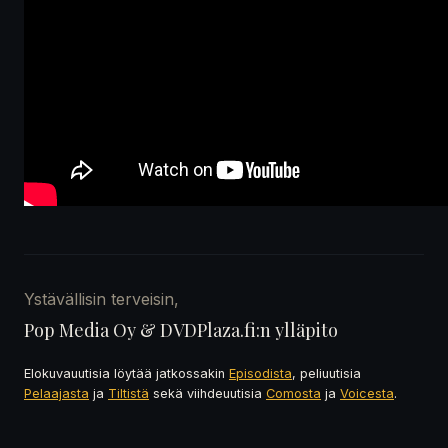
Ystävällisin terveisin,
Pop Media Oy & DVDPlaza.fi:n ylläpito
Elokuvauutisia löytää jatkossakin
Episodista
, peliuutisia
Pelaajasta
ja
Tiltistä
sekä viihdeuutisia
Comosta
ja
Voicesta
.