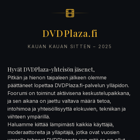
DVDPlaza.fi
KAUAN KAUAN SITTEN – 2025
Hyvät DVDPlaza-yhteisön jäsenet,
Pitkän ja hienon taipaleen jälkeen olemme
päättäneet lopettaa DVDPlaza.fi-palvelun ylläpidon.
Foorumi on toiminut aktiivisena keskustelupaikkana,
ja sen aikana on jaettu valtava määrä tietoa,
intohimoa ja yhteisöllisyyttä elokuvien, tekniikan ja
viihteen ympärillä.
Haluamme kiittää lämpimästi kaikkia käyttäjiä,
moderaattoreita ja ylläpitäjiä, jotka ovat vuosien
varrella tehneet DVDPlazasta sen mitä se on ollut —