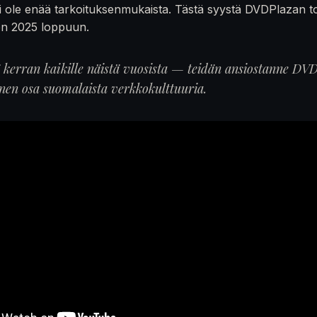
 ole enää tarkoituksenmukaista. Tästä syystä DVDPlazan t
en 2025 loppuun.
ä kerran kaikille näistä vuosista — teidän ansiostanne DVD
inen osa suomalaista verkkokulttuuria.