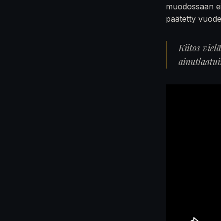
muodossaan ei
päätetty vuod
Kiitos viel
ainutlaatu