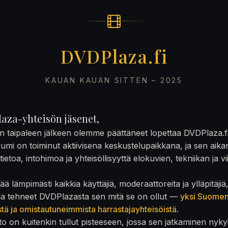
DVDPlaza.fi
KAUAN KAUAN SITTEN – 2025
aza-yhteisön jäsenet,
on taipaleen jälkeen olemme päättäneet lopettaa DVDPlaza.f
rumi on toiminut aktiivisena keskustelupaikkana, ja sen aika
ietoa, intohimoa ja yhteisöllisyyttä elokuvien, tekniikan ja v
ä lämpimästi kaikkia käyttäjiä, moderaattoreita ja ylläpitäjiä
la tehneet DVDPlazasta sen mitä se on ollut —
yksi Suome
stä ja omistautuneimmista harrastajayhteisöistä
.
to on kuitenkin tullut pisteeseen, jossa sen jatkaminen nyky