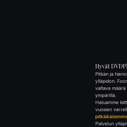
Hyvät DVDPl
Pitkän ja hien
ylläpidon. Foo
valtava määrä t
ympärillä.
Haluamme kiittä
vuosien varrel
pitkäikäisimmi
Palvelun ylläpi