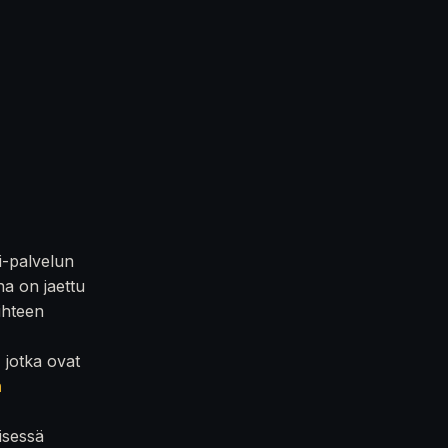
i-palvelun
na on jaettu
iihteen
, jotka ovat
n
isessä