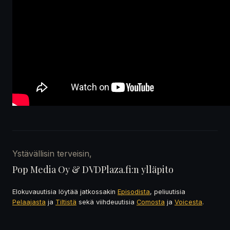
Ystävällisin terveisin,
Pop Media Oy & DVDPlaza.fi:n ylläpito
Elokuvauutisia löytää jatkossakin
Episodista
, peliuutisia
Pelaajasta
ja
Tiltistä
sekä viihdeuutisia
Comosta
ja
Voicesta
.