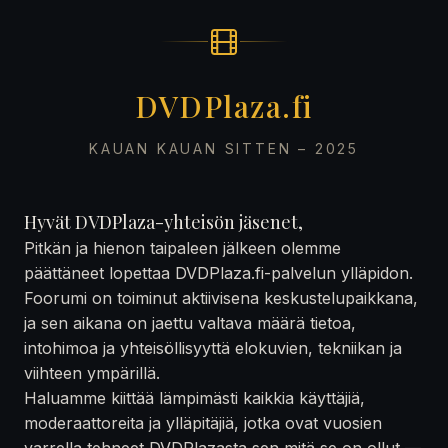
DVDPlaza.fi
KAUAN KAUAN SITTEN – 2025
Hyvät DVDPlaza-yhteisön jäsenet,
Pitkän ja hienon taipaleen jälkeen olemme
päättäneet lopettaa DVDPlaza.fi-palvelun ylläpidon.
Foorumi on toiminut aktiivisena keskustelupaikkana,
ja sen aikana on jaettu valtava määrä tietoa,
intohimoa ja yhteisöllisyyttä elokuvien, tekniikan ja
viihteen ympärillä.
Haluamme kiittää lämpimästi kaikkia käyttäjiä,
moderaattoreita ja ylläpitäjiä, jotka ovat vuosien
varrella tehneet DVDPlazasta sen mitä se on ollut —