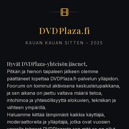
DVDPlaza.fi
KAUAN KAUAN SITTEN – 2025
Hyvät DVDPlaza-yhteisön jäsenet,
Pitkän ja hienon taipaleen jälkeen olemme
päättäneet lopettaa DVDPlaza.fi-palvelun ylläpidon.
Foorumi on toiminut aktiivisena keskustelupaikkana,
ja sen aikana on jaettu valtava määrä tietoa,
intohimoa ja yhteisöllisyyttä elokuvien, tekniikan ja
viihteen ympärillä.
Haluamme kiittää lämpimästi kaikkia käyttäjiä,
moderaattoreita ja ylläpitäjiä, jotka ovat vuosien
varrella tehneet DVDPlazasta sen mitä se on ollut —