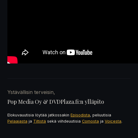
Ystävällisin terveisin,
Pop Media Oy & DVDPlaza.fi:n ylläpito
Elokuvauutisia löytää jatkossakin
Episodista
, peliuutisia
Pelaajasta
ja
Tiltistä
sekä viihdeuutisia
Comosta
ja
Voicesta
.