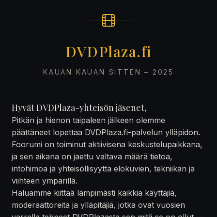
DVDPlaza.fi
KAUAN KAUAN SITTEN – 2025
Hyvät DVDPlaza-yhteisön jäsenet,
Pitkän ja hienon taipaleen jälkeen olemme
päättäneet lopettaa DVDPlaza.fi-palvelun ylläpidon.
Foorumi on toiminut aktiivisena keskustelupaikkana,
ja sen aikana on jaettu valtava määrä tietoa,
intohimoa ja yhteisöllisyyttä elokuvien, tekniikan ja
viihteen ympärillä.
Haluamme kiittää lämpimästi kaikkia käyttäjiä,
moderaattoreita ja ylläpitäjiä, jotka ovat vuosien
varrella tehneet DVDPlazasta sen mitä se on ollut —