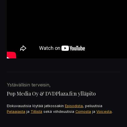
Ystävällisin terveisin,
Pop Media Oy & DVDPlaza.fi:n ylläpito
Elokuvauutisia löytää jatkossakin
Episodista
, peliuutisia
Pelaajasta
ja
Tiltistä
sekä viihdeuutisia
Comosta
ja
Voicesta
.