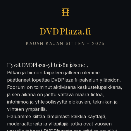
DVDPlaza.fi
KAUAN KAUAN SITTEN – 2025
Hyvät DVDPlaza-yhteisön jäsenet,
Pitkän ja hienon taipaleen jälkeen olemme
päättäneet lopettaa DVDPlaza.fi-palvelun ylläpidon.
Foorumi on toiminut aktiivisena keskustelupaikkana,
ja sen aikana on jaettu valtava määrä tietoa,
intohimoa ja yhteisöllisyyttä elokuvien, tekniikan ja
viihteen ympärillä.
Haluamme kiittää lämpimästi kaikkia käyttäjiä,
moderaattoreita ja ylläpitäjiä, jotka ovat vuosien
varrella tehneet DVDPlazasta sen mitä se on ollut —