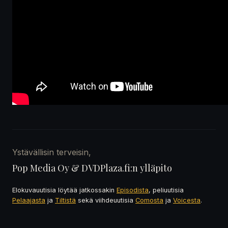
Ystävällisin terveisin,
Pop Media Oy & DVDPlaza.fi:n ylläpito
Elokuvauutisia löytää jatkossakin
Episodista
, peliuutisia
Pelaajasta
ja
Tiltistä
sekä viihdeuutisia
Comosta
ja
Voicesta
.